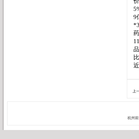
价
5
9
*
药
1
比
近
上