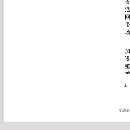
设
上
干