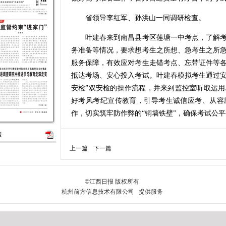
省领导李红军、孙洪山一同调研检查。
叶建春来到南昌县考区莲塘一中考点，了解考
务准备等情况，要求想考生之所想、急考生之所
服务保障，有效应对考生走错考点、忘带证件等
抵达考场、安心投入考试。叶建春模拟考生通过安
安检”双安检的操作流程，并来到监控室听取运用
好考风考纪宣传教育，引导考生诚信应考、从容
作，切实筑牢防作弊的“铜墙铁壁”，确保考试公
叶建春来到试卷保管室、医务室、放音室及考
版
作，要求结合可能出现的雷雨天气，对高考全过
上一篇
下一篇
再排查，不放过任何一处细节，切实防范地面积
备确保高考万无一失。他指出，做好各类设施设
重要。要加强与设施设备厂家的联系，提醒他们
正常运转。叶建春强调，做好高考组织保障工作
要强化协作，统筹做好噪声治理、供电供水、食
安心舒适的考试环境，助力考生考出水平、实现