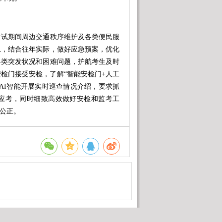
试期间周边交通秩序维护及各类便民服
急，结合往年实际，做好应急预案，优化
各类突发状况和困难问题，护航考生及时
检门接受安检，了解“智能安检门+人工
AI智能开展实时巡查情况介绍，要求抓
应考，同时细致高效做好安检和监考工
平公正。
场等地，详细询问每一项考试准备工
程、各环节可能出现的问题进行再梳理、
水易滑、设备受潮短路等问题，以万全准
备的检查维护，对确保高考顺利进行至关
上紧发条、扛起责任，确保各类设施设备
是对政府治理能力的一次大考，相关部门
宿安全、医疗救治等各项工作，全力营造
梦想。