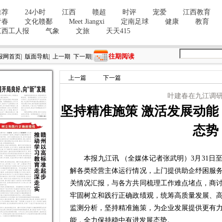
往期阅读
报网首页
|
版面导航
|
上一期
下一期
|
上一篇
下一篇
叶建春在九江调
坚持精准施策 激活发展动能
态势
本报九江讯 （全媒体记者张武明）3月31日至
解各类经营主体运行情况，上门提供助企纾困服
关情况汇报，与各方共同梳理工作难点堵点，商
牢固树立和践行正确政绩观，统筹高质量发展、
监测分析，坚持精准施策，为企业发展提供更有
能，全力保持稳中有进发展态势。