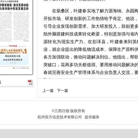
在柴桑区，叶建春实地了解力源海纳、永园阀
开拓市场、研发创新的工作热情给予肯定。他说
引导企业发现创新需求、加大研发投入，鼓励更
助外脑搭建科技成果转化桥梁，特别是加强与省
源转化为现实生产力。在彭泽县，叶建春来到英
业，就企业提出的降低物流成本、保障生产原料
各方加强联动，推动问题解决到位。他指出，帮
突破口，花再多功夫都值得。要用推动问题解决
春就完善安全生产管理体系与企业负责人交流，
隐患。
版
上一篇
下一篇
叶建春还来到九江机器人创新中心和重塑（九
公司、江西生益高端电子电路覆铜板生产制造项
智化转型情况。叶建春指出，工业是九江的荣光
优势，结合新技术应用、新模式推广，推动新旧
相关产业链逐个进行梳理，全面摸排问题，开展
单化精准招商，为科创企业提供应用场景，着力