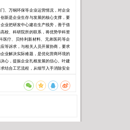
门、万铜环保等企业运营情况，对企业
，创新是企业生存与发展的核心支撑，要
多企业把研发中心建在生产线旁，善于借
内高校、科研院所的联系，将优势学科资
科医疗、贝特利新材料、兄弟医药等企
供应等诉求，与相关人员开展协商，要求
助企业解决实际难题，是优化营商环境的
的决心，提振企业扎根发展的信心。叶建
要求结合工艺流程，从细节入手消除安全
江）能源、江西天健龙维汽车部件有限
目，了解新产业新赛道布局及传统产业数
，也是九江的希望。要充分发挥工业底蕴
发展动能平稳转换。要坚持问题导向，对
精准施治，同时坚定不移开展目标化、清
构建更有活力和潜力的产业生态，持续巩