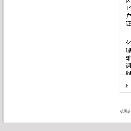
区
户
调
上