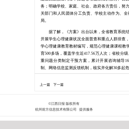
务；明确学校、家庭、社会、政府各方责任，努
关部门和人民团体分工负责、学校主动作为、全
局。
据了解，《方案》出台以来，全省教育系统结
开展学生心理健康状况全面普查和重点人群排查
学心理健康教育教材编写，规范心理健康课程教学
育500多场，覆盖学生近417.56万人次；省校
重问题分类制定干预方案，累计开展咨询辅导16
制、网络信息监测反馈机制，核实并化解30多起
下一步，省教育厅将全面建立学生心理健康
上一篇
下一篇
张“心理画像”。实施心理健康教育示范创建，
校，示范引领各地各校提高心理健康教育工作现