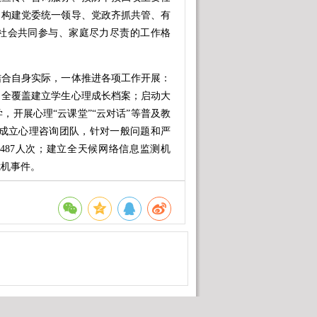
力构建党委统一领导、党政齐抓共管、有
社会共同参与、家庭尽力尽责的工作格
合自身实际，一体推进各项工作开展：
，全覆盖建立学生心理成长档案；启动大
，开展心理“云课堂”“云对话”等普及教
分级成立心理咨询团队，针对一般问题和严
487人次；建立全天候网络信息监测机
危机事件。
状况数字档案，实现每名学生都有一
推动建成一批心理健康教育示范区、示范
代化水平。