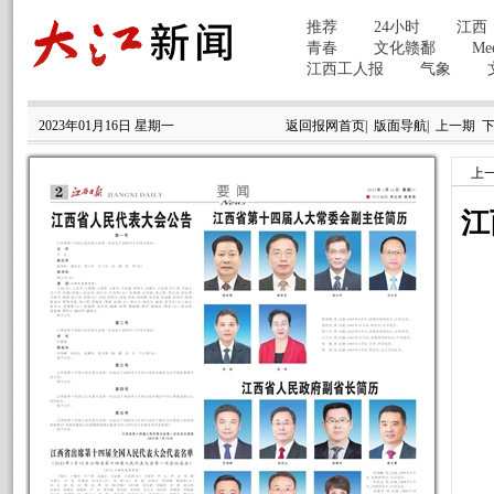
2023年01月16日 星期一
返回报网首页
|
版面导航
|
上一期
上
江
监
主
副
委