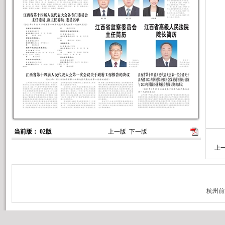
财
主
副
委
教
主
副
当前版： 02版
上一版
下一版
上
委
农
主
副