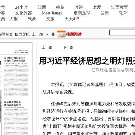
往期阅读
报网首页
|
版面导航
|
上一期
下一期
|
上一篇
下一篇
用习近平经济思想之明灯照
任珠峰在省发改委调研
本报讯 （全媒体记者朱嘉明）5月16日，省
研并讲专题党课。
任珠峰先后来到省能源局电力处和省发改委综
和经济运行有关情况汇报，仔细询问清洁煤电、
经济循环中的卡点堵点。他指出，要以基础设施
家“十四五”规划中期调整和扩大投资重大机遇，
生产、流通、消费等重点环节，加大政策调节力