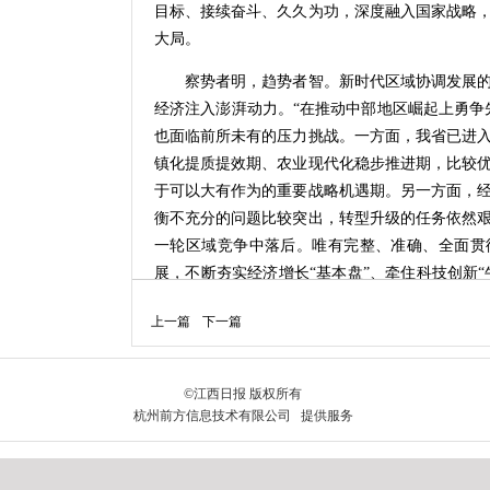
目标、接续奋斗、久久为功，深度融入国家战略
大局。
察势者明，趋势者智。新时代区域协调发展的
经济注入澎湃动力。“在推动中部地区崛起上勇争
也面临前所未有的压力挑战。一方面，我省已进
镇化提质提效期、农业现代化稳步推进期，比较
于可以大有作为的重要战略机遇期。另一方面，
衡不充分的问题比较突出，转型升级的任务依然
一轮区域竞争中落后。唯有完整、准确、全面贯
展，不断夯实经济增长“基本盘”、牵住科技创新“
绿色转型“加速度”，才能在推动中部地区崛起中
上一篇
下一篇
百舸争流，奋楫者先。面对“潮涌中部千帆竞”
紧迫感、“慢不得”的危机感、“坐不住”的责任
干。眼界决定境界，格局决定结局。我们要心怀“
向，以更宽的视野、更大的格局、更高的标准谋
好的学、向强的比、向高的攀”，切实以一域之
板，思想上的差距是最大的差距。我们要大力弘