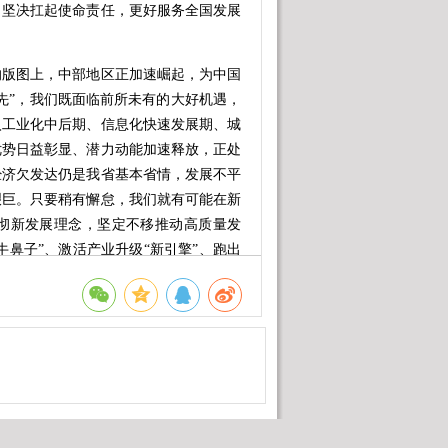
，坚决扛起使命责任，更好服务全国发展
版图上，中部地区正加速崛起，为中国
先”，我们既面临前所未有的大好机遇，
入工业化中后期、信息化快速发展期、城
优势日益彰显、潜力动能加速释放，正处
经济欠发达仍是我省基本省情，发展不平
艰巨。只要稍有懈怠，我们就有可能在新
彻新发展理念，坚定不移推动高质量发
牛鼻子”、激活产业升级“新引擎”、跑出
展现更大作为、赢得应有地位。
的发展态势，我们必须树立“等不起”的
感，以奔跑的姿态前行、用决战的状态实
国之大者”，在大局中定位、在大势中定
划推进中部地区崛起各项工作，勇于“向
光为全局添彩。思想上的短板是最大的短
扬先行先试、敢为人先的精神，加大体制