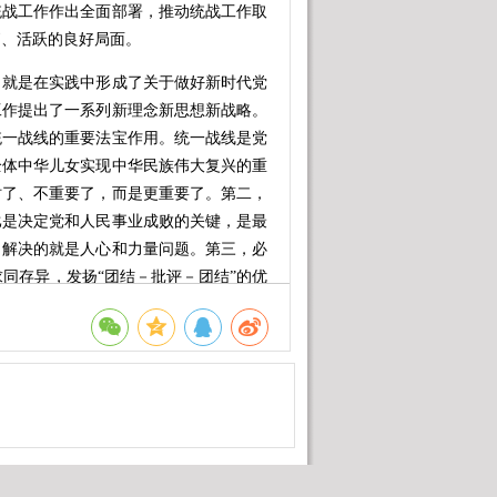
统战工作作出全面部署，推动统战工作取
拓、活跃的良好局面。
就是在实践中形成了关于做好新时代党
工作提出了一系列新理念新思想新战略。
统一战线的重要法宝作用。统一战线是党
全体中华儿女实现中华民族伟大复兴的重
时了、不重要了，而是更重要了。第二，
比是决定党和人民事业成败的关键，是最
，解决的就是人心和力量问题。第三，必
同存异，发扬“团结－批评－团结”的优
公约数、画出最大同心圆。第四，必须坚
必须坚持中国共产党领导，同时推动多党
责展现新作为。第五，必须以铸牢中华民
同体意识是民族团结之本。要坚定不移走
坚定对伟大祖国、中华民族、中华文化、
导各族群众牢固树立休戚与共、荣辱与
必须坚持我国宗教中国化方向。全面贯彻