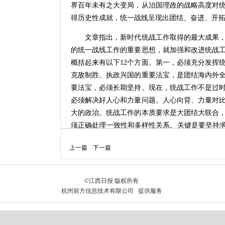
界百年未有之大变局，从治国理政的战略高度对
得历史性成就，统一战线呈现出团结、奋进、开
文章指出，新时代统战工作取得的最大成果，
的统一战线工作的重要思想，就加强和改进统战
概括起来有以下12个方面。第一，必须充分发挥
克敌制胜、执政兴国的重要法宝，是团结海内外
要法宝，必须长期坚持。现在，统战工作不是过
必须解决好人心和力量问题。人心向背、力量对
大的政治。统战工作的本质要求是大团结大联合
须正确处理一致性和多样性关系。关键是要坚持求
良传统，在尊重多样性中寻求一致性，找到最大
上一篇
下一篇
持好发展好完善好中国新型政党制度。统一战线
合作展现新气象、思想共识取得新提高、履职尽
族共同体意识为党的民族工作主线。中华民族共
中国特色解决民族问题的正确道路，推动各民族
中国共产党、中国特色社会主义的高度认同，引
共、生死与共、命运与共的共同体理念。第六，