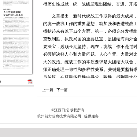
得历史性成就，统一战线呈现出团结、奋进、开
文章指出，新时代统战工作取得的最大成果，
的统一战线工作的重要思想，就加强和改进统战
概括起来有以下12个方面。第一，必须充分发挥
克敌制胜、执政兴国的重要法宝，是团结海内外
要法宝，必须长期坚持。现在，统战工作不是过
必须解决好人心和力量问题。人心向背、力量对
大的政治。统战工作的本质要求是大团结大联合
须正确处理一致性和多样性关系。关键是要坚持求
良传统，在尊重多样性中寻求一致性，找到最大
版
持好发展好完善好中国新型政党制度。统一战线
上一篇
下一篇
合作展现新气象、思想共识取得新提高、履职尽
族共同体意识为党的民族工作主线。中华民族共
中国特色解决民族问题的正确道路，推动各民族
中国共产党、中国特色社会主义的高度认同，引
共、生死与共、命运与共的共同体理念。第六，
新时代党的宗教工作理论和方针政策，积极引导