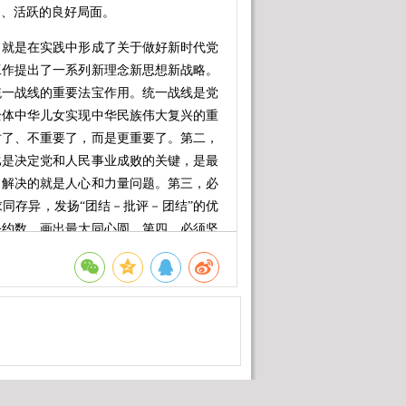
拓、活跃的良好局面。
就是在实践中形成了关于做好新时代党
工作提出了一系列新理念新思想新战略。
统一战线的重要法宝作用。统一战线是党
全体中华儿女实现中华民族伟大复兴的重
时了、不重要了，而是更重要了。第二，
比是决定党和人民事业成败的关键，是最
，解决的就是人心和力量问题。第三，必
同存异，发扬“团结－批评－团结”的优
公约数、画出最大同心圆。第四，必须坚
必须坚持中国共产党领导，同时推动多党
责展现新作为。第五，必须以铸牢中华民
同体意识是民族团结之本。要坚定不移走
坚定对伟大祖国、中华民族、中华文化、
导各族群众牢固树立休戚与共、荣辱与
必须坚持我国宗教中国化方向。全面贯彻
宗教与社会主义社会相适应。第七，必须