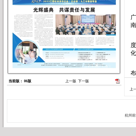
广
南
化
当前版： 06版
上一版
下一版
上
售
加
4