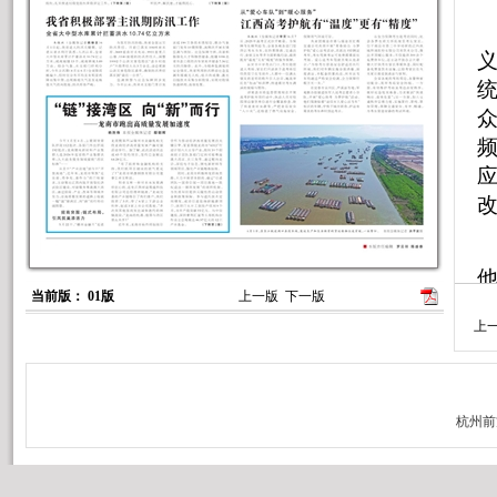
众
当前版： 01版
上一版
下一版
悬
上
追
查
上