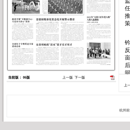
监
钤
当前版： 06版
上一版
下一版
上
小
1
人