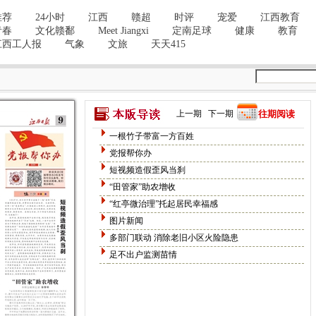
上一期
下一期
往期阅读
一根竹子带富一方百姓
党报帮你办
短视频造假歪风当刹
“田管家”助农增收
“红亭微治理”托起居民幸福感
图片新闻
多部门联动 消除老旧小区火险隐患
足不出户监测苗情