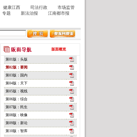
版面概览
第01版：头版
第02版：要闻
第03版：国内
第04版：天下
第05版：视线
第06版：综合
第07版：民生
第08版：映像
第09版：新论
第10版：智库