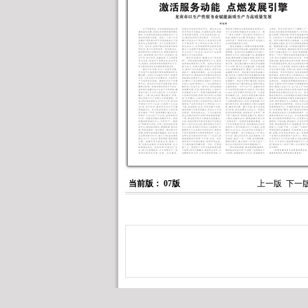
当前版： 07版
上一版
下一