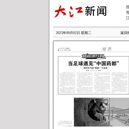
2025年09月02日 星期二
返回