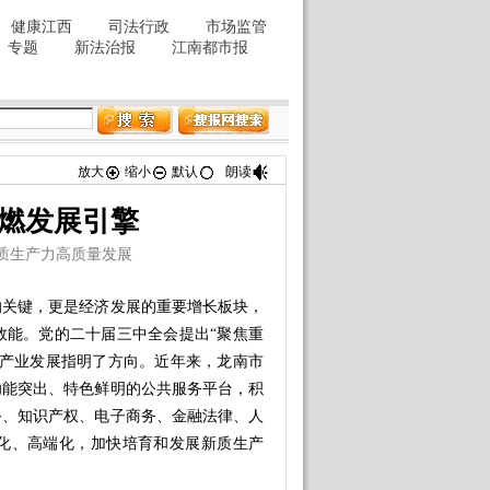
放大
缩小
默认
朗读
点燃发展引擎
质生产力高质量发展
关键，更是经济发展的重要增长板块，
效能。党的二十届三中全会提出“聚焦重
为产业发展指明了方向。近年来，龙南市
功能突出、特色鲜明的公共服务平台，积
务、知识产权、电子商务、金融法律、人
化、高端化，加快培育和发展新质生产