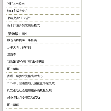
“链”上一粒米
渡口舟横今犹在
果蔬变身“工艺品”
新干打造外贸发展新模式
第09版 : 民生
跟老百姓同坐一条板凳
乐平大哥，好样的
迎新春
“3元姐”爱心剪 “剪”出邻里情
图片新闻
办理二级执业资格省时省心
2027年，普惠性幼儿园覆盖率超九成
扎实推动社会组织服务高质量发展
就业援助月专项活动启动
图片新闻