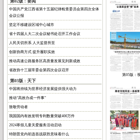
第02版 : 要闻
中国共产党江西省第十五届纪律检查委员会第四次全体
会议公报
坚定不移建设区域中心城市
省十四届人大二次会议秘书处召开工作会议
人民关切所系 人大监督所至
创新协商方式 提升履职实效
推动高速公路服务区高质量发展见到新成效
省政协十三届常委会第四次会议召开
第05版：
第03版 : 天下
中国将持续为世界经济发展提供强大动力
推动“高效办成一件事”
致敬劳动者
我国国内有效发明专利数量突破400万件
2024寒假儿童关爱服务活动启动
特朗普党内初选首战获胜意味着什么