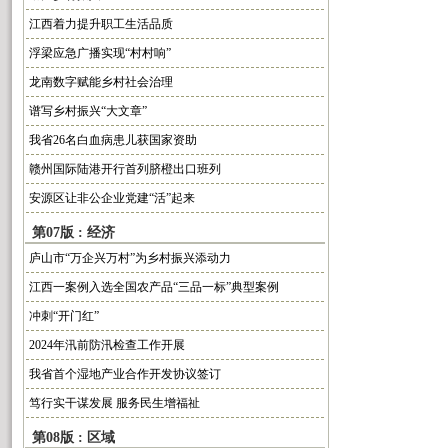
江西着力提升职工生活品质
浮梁应急广播实现“村村响”
龙南数字赋能乡村社会治理
谱写乡村振兴“大文章”
我省26名白血病患儿获国家资助
赣州国际陆港开行首列脐橙出口班列
安源区让非公企业党建“活”起来
第07版 : 经济
庐山市“万企兴万村”为乡村振兴添动力
江西一案例入选全国农产品“三品一标”典型案例
冲刺“开门红”
2024年汛前防汛检查工作开展
我省首个湿地产业合作开发协议签订
笃行实干谋发展 服务民生增福祉
第08版 : 区域