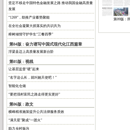
坚定不移走中国特色金融发展之路 推动我国金融高质量
发展
“1269”，助推产业蓄势聚能
第09版：
在全社会凝聚大抓落实的共识共为
樟树倾情守护学生“三餐四季”
第04版 : 奋力谱写中国式现代化江西篇章
浮梁县迈上高质量发展新台阶
第05版 : 视线
让基层监督“硬”起来
“名字这么长，就叫她天使吧！”
智能化仓储
“要把强村富民之路走得更实更好”
第06版 : 政文
横峰精准施策提升公共法律服务质效
“满天星”聚成“一团火”
助力乡村振兴