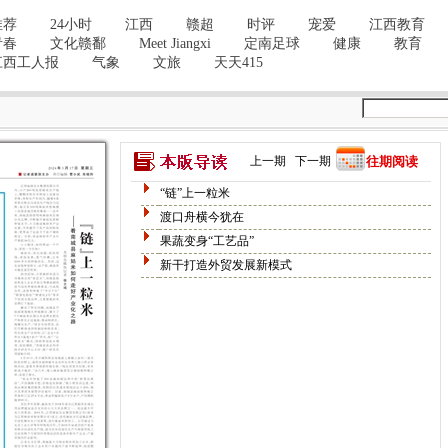
上一期
下一期
往期阅读
“链”上一粒米
渡口舟横今犹在
果蔬变身“工艺品”
新干打造外贸发展新模式