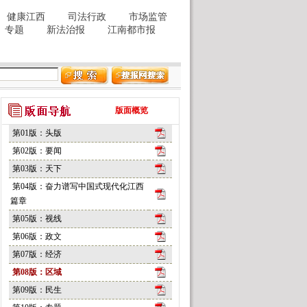
版面概览
第01版：头版
第02版：要闻
第03版：天下
第04版：奋力谱写中国式现代化江西
篇章
第05版：视线
第06版：政文
第07版：经济
第08版：区域
第09版：民生