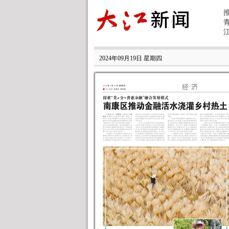
2024年09月19日 星期四