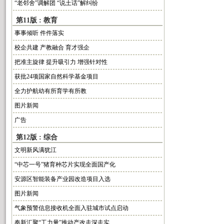
“老邻舍”调解团 “说土话”解纠纷
第11版 : 教育
事事倾听 件件落实
校企共建 产教融合 育才强企
把准主旋律 提升吸引力 增强针对性
获批24项国家自然科学基金项目
全力护航幼有所育学有所教
图片新闻
广告
第12版 : 综合
文明新风满犹江
“中芯一号”猪育种芯片实现全面国产化
安源区智能装备产业园改造项目入选
图片新闻
气象预警信息接收机全面入驻城市试点启动
奉新汇聚“工力量”推动产改走深走实