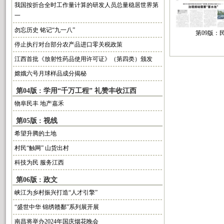
我国按折合全时工作量计算的研发人员总量稳居世界第
一
勿忘历史 铭记“九一八”
第09版：
停止执行对台部分农产品进口零关税政策
江西首批《放射性药品使用许可证》（第四类）颁发
嫦娥六号月球样品成分揭秘
第04版 : 学用“千万工程” 礼赞丰收江西
物阜民丰 地产嘉禾
第05版 : 视线
希望升腾的土地
村民“触网” 山货出村
科技为民 服务江西
第06版 : 政文
峡江为乡村振兴打造“人才引擎”
“盛世中华 锦绣赣鄱”系列展开展
南昌将举办2024年国庆烟花晚会