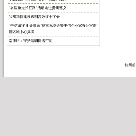
“名医重走长征路”活动走进贵州遵义
我省加快建设透明高效红十字会
“中信诚守 汇企聚家”财富私享会暨中信企业家办公室南
昌区域中心揭牌
南康区：守护清朗网络空间