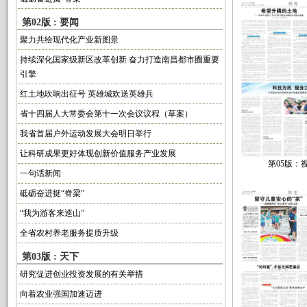
第02版 : 要闻
聚力共绘现代化产业新图景
持续深化国家级新区改革创新 奋力打造南昌都市圈重要
引擎
红土地吹响出征号 英雄城欢送英雄兵
省十四届人大常委会第十一次会议议程（草案）
我省首届户外运动发展大会明日举行
让科研成果更好体现创新价值服务产业发展
第05版：
一句话新闻
砥砺奋进挺“脊梁”
“我为游客来巡山”
全省农村养老服务提质升级
第03版 : 天下
研究促进创业投资发展的有关举措
向着农业强国加速迈进