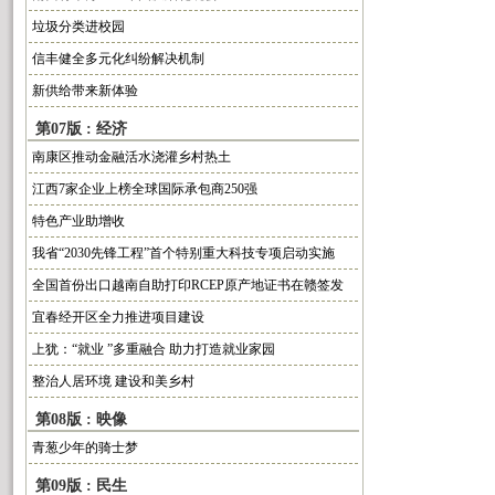
垃圾分类进校园
信丰健全多元化纠纷解决机制
新供给带来新体验
第07版 : 经济
南康区推动金融活水浇灌乡村热土
江西7家企业上榜全球国际承包商250强
特色产业助增收
​我省“2030先锋工程”首个特别重大科技专项启动实施
全国首份出口越南自助打印RCEP原产地证书在赣签发
宜春经开区全力推进项目建设
上犹：“就业 ”多重融合 助力打造就业家园
整治人居环境 建设和美乡村
第08版 : 映像
青葱少年的骑士梦
第09版 : 民生