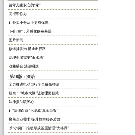
留守儿童安心的“家”
党报帮你办
让外卖小哥从业更有保障
“问问室”：矛盾化解在基层
图片新闻
修缮排洪沟 畅通出行路
治理拥堵需要“蓄水池”
戏曲搭台 法治唱戏
第10版 : 法治
全力推进电动自行车全链条整治
新余：“城市大脑”让治理更智慧
法律援助暖民心
让“法律白条”兑现成“真金白银”
聚焦企业需求 提升检察服务质效
以“小切口”推动形成基层治理“大格局”