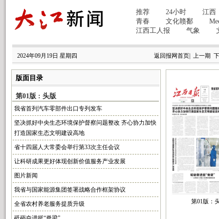
2024年09月19日 星期四
返回报网首页
|
上一期
版面目录
第01版 : 头版
我省首列汽车零部件出口专列发车
坚决抓好中央生态环境保护督察问题整改 齐心协力加快
打造国家生态文明建设高地
省十四届人大常委会举行第33次主任会议
让科研成果更好体现创新价值服务产业发展
图片新闻
我省与国家能源集团签署战略合作框架协议
第01版：
全省农村养老服务提质升级
砥砺奋进挺“脊梁”