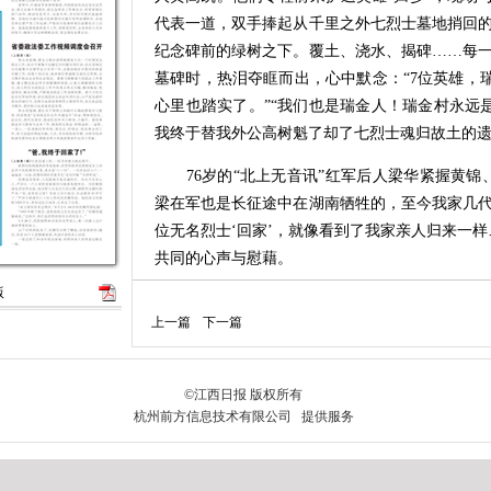
代表一道，双手捧起从千里之外七烈士墓地捎回
纪念碑前的绿树之下。覆土、浇水、揭碑……每
墓碑时，热泪夺眶而出，心中默念：“7位英雄，
心里也踏实了。”“我们也是瑞金人！瑞金村永远是
我终于替我外公高树魁了却了七烈士魂归故土的遗
76岁的“北上无音讯”红军后人梁华紧握黄锦
梁在军也是长征途中在湖南牺牲的，至今我家几
位无名烈士‘回家’，就像看到了我家亲人归来一
共同的心声与慰藉。
版
这场“归乡”之旅，始于一场91年的守护及双向
上一篇
下一篇
州境内，因伤病滞留于原瑞丰村的7名瑞金籍红
后，年仅17岁的村民高树魁冒死将他们的遗骸收
此开启了高家三代人长达近百年的守墓历程。201
经过相关程序，将原瑞丰村的村名改为瑞金村，只
6日至31日，江西瑞金组织代表，分批赴湘南山
金。