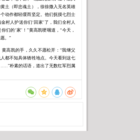
的黄土（即忠魂土），徐徐撒入无名英雄
一个动作都轻缓而坚定。他们抚摸七烈士
瑞金村人护送你们‘回家’了，我们全村人
你们的‘家’！”黄高凯哽咽道，“今天，
愿。”
、黄高凯的手，久久不愿松开：“我继父
代人都不知具体牺牲地点。今天看到这七
样……”朴素的话语，道出了无数红军烈属
奔赴的惦念之情。1935年春，在湖南郴
军战士，在游击战斗中全部壮烈牺牲。之
殓，与其他乡亲一起悄悄地进行合葬，由
6年，全村238户村民集体表决，并依规
是为了让七烈士在异乡有个“家”。3月2
区祭拜，同时取七烈士墓地忠魂土捎回瑞