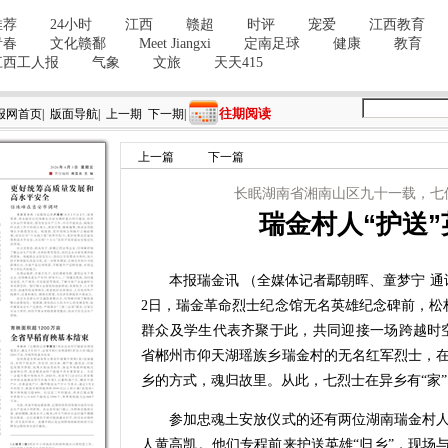
往期阅读
报网首页
|
版面导航
|
上一期
下一期
|
上一篇
下一篇
长眠湖南省湘南山区九十一载，七
瑞金村人“护送
本报瑞金讯 （全媒体记者鄢朝晖、童梦宁 通
2日，瑞金革命烈士纪念馆无名英雄纪念碑前，松
群众及学生代表齐聚于此，共同迎接一场跨越时空
省郴州市仰天湖瑶族乡瑞金村的无名红军烈士，在
乡的方式，魂归故里。从此，七烈士在异乡有“家
参加忠魂土安放仪式的还有两位湖南瑞金村人
人黄高凯。他们专程前来护送英雄“归乡”，现场