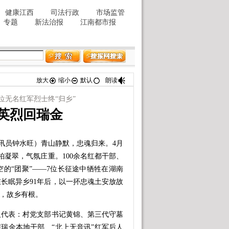
放大
缩小
默认
朗读
位无名红军烈士终“归乡”
”英烈回瑞金
讯员钟水旺）青山静默，忠魂归来。4月
柏凝翠，气氛庄重。100余名红都干部、
的“团聚”——7位长征途中牺牲在湖南
长眠异乡91年后，以一抔忠魂土安放故
”，故乡有根。
代表：村党支部书记黄锦、第三代守墓
与瑞金本地干部、“北上无音讯”红军后人