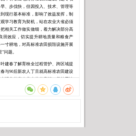
步早、步伐快，但因投入、技术、管理等
达到现行基本标准，影响了效益发挥，制
绩观学习教育为契机，站在农业大省必须
，把相关工作做实做细，着力解决部分高
良田效应，切实提升耕地质量和粮食产
每一寸耕地，对高标准农田损毁设施开展
里”问题。
叶建春了解育秧全过程管护、跨区域提
春与90后新农人丁旦就高标准农田建设
营者强化从事农业光荣的意识，坚持用情
为促进农业高质高效、农民富裕富足贡献
增效，关键要聚焦选育良种、提升单产，
准农田提升管护上久久为功。