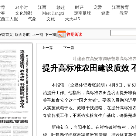
往期阅读
报网首页
|
版面导航
|
上一期
下一期
|
上一篇
下一篇
叶建春在高安市调研督导高标准
提升高标准农田建设质效 
本报讯 （全媒体记者张武明）4月9日，省长
治提升工作。他指出，高标准农田是巩固提升粮
关乎粮食安全这个“国之大者”。要深入贯彻习近
入实施藏粮于地、藏粮于技战略，在提升高标准
春管各项工作，不断夯实粮食生产基础，确保完
新秧初立，向阳生长。在祥符镇祥符村，连贯
梭。叶建春仔细察看渠道淤塞清理、损毁修复等