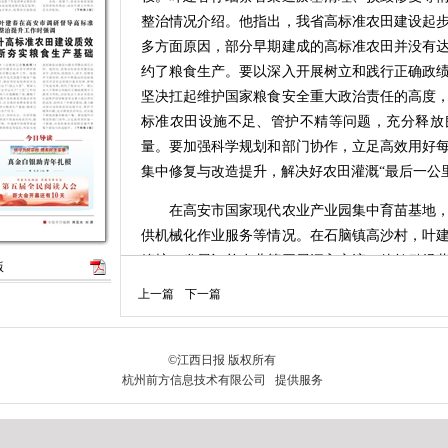
整治情况介绍。他指出，我省高标准农田建设起
多方面原因，部分早期建成的高标准农田并没有
约了粮食生产。要以深入开展树立和践行正确政
坚决扛起维护国家粮食安全重大政治责任的高度
标准农田设施不足、管护不精等问题，充分释放
量。要加强科学规划和部门协作，立足高效用好
集中修复与改造提升，解决好农田灌溉“最后一公
在高安市国家现代农业产业园集中育苗基地，
供机械化作业服务等情况。在石脑镇高沙村，叶建
管护、发展订单农业等开展深入交流。他勉励经
版
怀做农业、向科技要未来，提升联农带农能力，
上一篇
下一篇
更多力量。他强调，促进良田良种良机良法集成
在优良水稻品种研制和销售上多下功夫，在高标