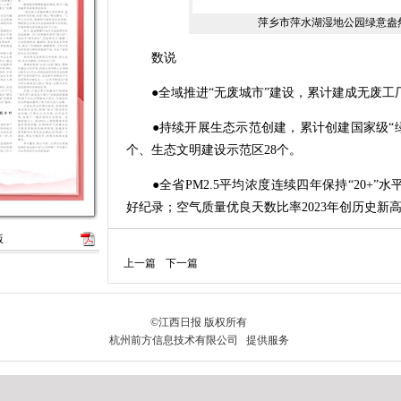
萍乡市萍水湖湿地公园绿意盎然
数说
●全域推进“无废城市”建设，累计建成无废工厂、
●持续开展生态示范创建，累计创建国家级“绿
个、生态文明建设示范区28个。
●全省PM2.5平均浓度连续四年保持“20+”水平
好纪录；空气质量优良天数比率2023年创历史新高
版
●1至7月，全省地表水国考断面水质优良比例为9
上一篇
下一篇
整治实现动态清零。
2023年10月，习近平总书记在江西考察时强
路，推动全面绿色转型，打造生态文明建设高地
总书记始终心系江西的绿水青山，对这片红土
从赣南丘陵到赣北平原，从鄱阳湖湿地到长江