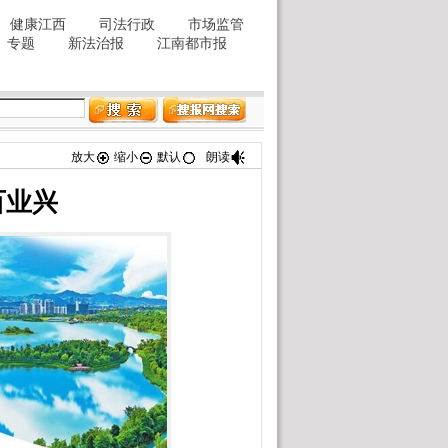
放大
缩小
默认
朗读
百业兴