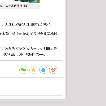
。 省生态环境厅供图
无废社区等“无废细胞”近1400个。
水青山就是金山银山”实践创新基地10
,2024年为27微克/立方米，达到历史最
，达96.8%，居中部地区第一位。
6.2%；263个国家监管农村黑臭水体
调，要坚定不移走生态优先、绿色发展之
。
地的生态文明建设念兹在兹。
岸线……两年来，赣鄱大地河畅、水