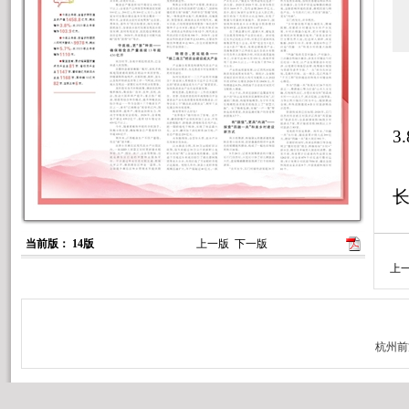
8
●
3
长
当前版： 14版
上一版
下一版
1
上
板
上