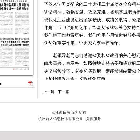
下深入学习贯彻党的二十大和二十届历次全会精
讲话精神，砥砺奋进、攻坚克难，各项事业取得新
现代化江西建设迈出坚实步伐。成绩的取得，凝
年是“十五五”开局之年，希望大家继续关心支持
我们把工作做得更好。我们将用心用情做好服务
优势和重要作用，让大家安享幸福晚年。
老领导老同志们感谢省委和省政府的关心慰问
由衷高兴，表示将一如既往地支持省委和省政府
央坚强领导下，省委和省政府一定能够团结带领
上加快建设社会主义现代化江西。
版
省领导庄兆林陪同看望。
上一篇
下一篇