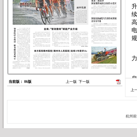
电
规
息
当前版： 06版
上一版
下一版
上
施
企
业