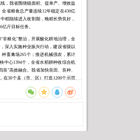
线，我省围绕稳面积、提单产、增效益
全省粮食总产量连续12年稳定在430亿
，中稻陆续进入收割期，晚稻长势良好，
6亿斤目标任务。
非粮化”整治，开展酸化耕地治理，全
支撑，深入实施种业振兴行动，建设省级以
、种畜禽场265个；推进机械强农，累计
秧中心1394个，全省水稻耕种收综合机
“四良”高效融合。我省加快良田、良种、
在30个县（市、区）打造1200个示范
面积单产提升。2024年，全省共建设吨
稻平均亩产达2309斤，全部达到“吨粮
持推动粮油作物大面积单产提升，力争全
农业农村发展注入强劲动力。全省推
初步构建起集约化、专业化、组织化、社会
题”、科研单位“答题”机制，一体推进种