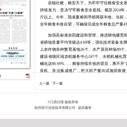
农稳社稷，粮安天下。为牢牢守住粮食安全底
持续发力，坚决守牢粮食安全底线。截至2024年，
斤以上。今年，我省夏粮和早稻再获丰收。当前
全年粮食丰收在望，可确保完成全年粮食总产量43
加强高标准农田建设和管理，推进耕地撂荒和“
省耕地质量平均等级达4.69等；强化技术装备
上农作物良种繁育基地26个、水产原良种场89个
建设省级区域农机服务中心247个、水稻机械化育
械化达86.69%……粮食持续丰收的背后，离不开
良机、良法集成推广，把大田产量向试验田靠拢，
版
点，“一县一策、一点一策”制定具体方案，推动大
上一篇
下一篇
粮片、高产片569个。27个吨粮片测产显示，双季
田”目标。今年，我省将统筹各类项目资金，支
省粮食亩产比上年再提高4至6斤。
我省还紧紧抓住改革和科技两个重点，持续为
广“农民合作社+家庭农场+小农户”经营模式，
化相结合的新型农业经营体系；构建经营主体“命