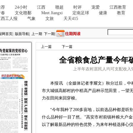
往期阅读
报网首页
|
版面导航
|
上一期
下一期
|
上一篇
下一篇
全省粮食总产量今年确
上半年农村居民人均可支配收入99
本报讯 （全媒体记者李耀文）秋分过后，中稻
市大城镇高邮村的中稻高产品种示范田里，一望
力在田间来回穿梭。
“今年我种了200多亩地，以前选品种都是听
什么品种好一目了然。”高安市村前镇种粮大户
以了解最新品种的特色优势，为来年种植选择心