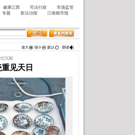
放大
缩小
默认
朗读
世纪沉船
瓷重见天日