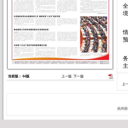
境
预
当前版： 04版
上一版
下一版
是
上
2