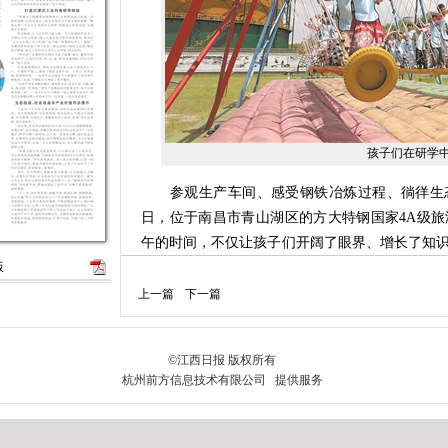
孩子们在研学中
参观生产车间、感受钢铁冶炼过程、徜徉生态
日，位于南昌市青山湖区的方大特钢国家4A级
午的时间，不仅让孩子们开阔了眼界、增长了知
版
工匠精神的种子。
上一篇
下一篇
作为江西省首家、国内第三家跻身国家4A级
生态修复为基、以工业文旅为魂、以研学教育为
路，实现生态效益、社会效益和产业价值同步提
“灰色钢城”变多彩旅游景区
“一直以为钢铁厂是充斥着灰尘与浓烟的地方