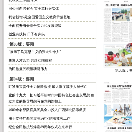
扎根沃土 共赴未来
同心同向强省会 实干笃行兴实体
我省新增2处全国爱国主义教育示范基地
全面提升省会综合实力和发展能级
创业有扶持 日子有奔头
第03版 : 要闻
“展示了马克思主义的强大生命力”
集聚人才合力 共赴壮阔前程
为民族复兴积聚磅礴伟力
第05版：
第04版 : 要闻
盯紧压实责任全力抢险救援 最大限度减少人员伤亡
党的十九大：把习近平新时代中国特色社会主义思想 确
立为党的指导思想写在党的旗帜上
4000余名部队官兵民兵全力投入广西湖北防汛救灾
用于支持广西甘肃等5省区防汛救灾工作
纪念全民族抗战爆发89周年仪式在京举行