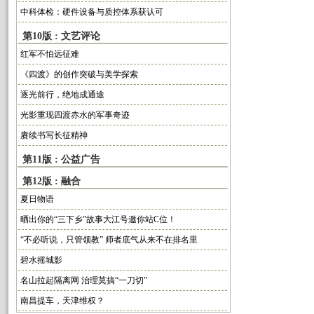
中科体检：硬件设备与质控体系获认可
第10版 : 文艺评论
红军不怕远征难
《四渡》的创作突破与美学探索
逐光前行，绝地成通途
光影重现四渡赤水的军事奇迹
赓续书写长征精神
第11版 : 公益广告
第12版 : 融合
夏日物语
晒出你的“三下乡”故事大江号邀你站C位！
“不必听说，只管领教” 师者底气从来不在排名里
碧水摇城影
名山拉起隔离网 治理莫搞“一刀切”
南昌提车，天津维权？