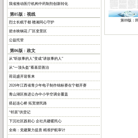
我省推动医疗机构中药制剂创新转化
第05版 : 视线
第09版：
烈士长眠于都 赣湘同心守护
碧水映钢花 厂区变景区
公益托管
第06版 : 政文
从“听故事的人”变成“讲故事的人”
从“一顶头盔”看基层善治
荷花盛开迎客来
2026年江西省青少年电子制作锦标赛在宁都开赛
青山湖区推进公办中小学空调全覆盖
搭起连心桥 拓宽便民路
“邻居”供货记
下沉社区践初心 企社共建暖民心
全南：党建聚力提质 精准护航审计