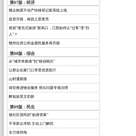
第07版 : 经济
赣企购置不动产转移登记新系统上线
提质升级，南昌之星更亮
抢抓“慢充式旅游”新风口，江西如何让“过客”变“归
人”？
赣州住房公积金惠民服务再升级
第08版 : 综合
从“城市奔跑者”到“移动哨兵”
让群众在家门口享受优质医疗
山村通新路
靖安推进物业服务 突出问题专项治理
醉翁故里文韵新
第09版 : 民生
做社区居民的“贴身管家”
不等群众求助 主动上门解忧
全力保供电