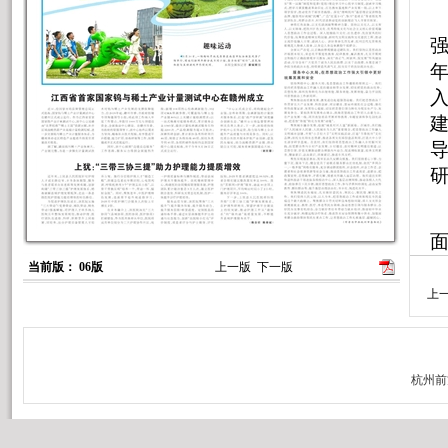
强
入
面
当前版： 06版
上一版
下一版
站
上
试
累
利
月