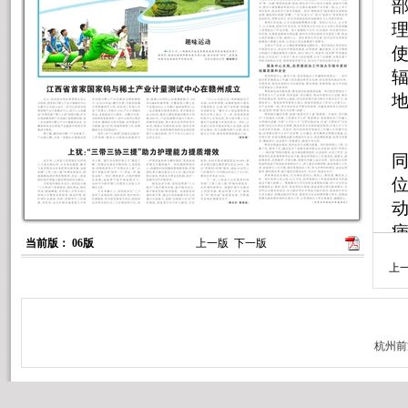
理
使
地
当前版： 06版
上一版
下一版
上
通
制
9