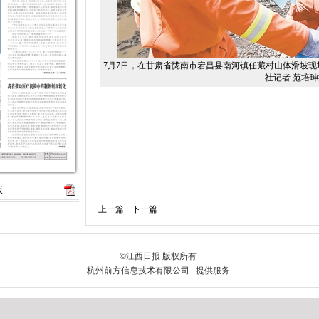
7月7日，在甘肃省陇南市宕昌县南河镇任藏村山体滑坡
社记者 范培珅
版
上一篇
下一篇