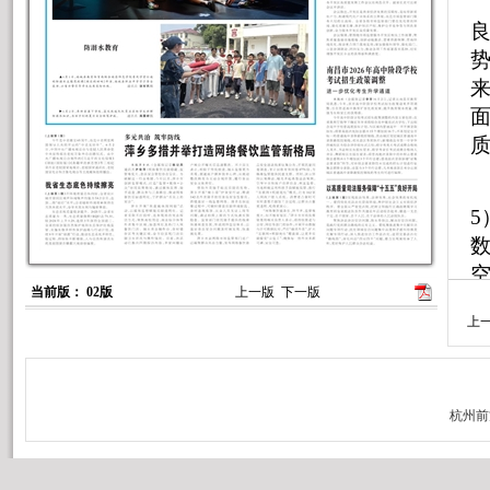
良
势
来
质
5
数
空
当前版： 02版
上一版
下一版
上
（
域