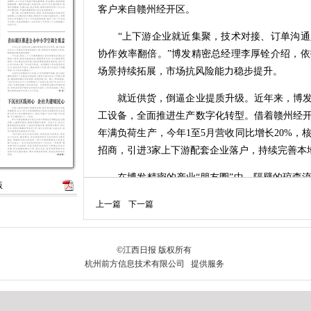
客户来自赣州经开区。
“上下游企业就近集聚，技术对接、订单沟通
协作效率翻倍。”博发精密总经理李厚铨介绍，
场景持续拓展，市场抗风险能力稳步提升。
就近供货，倒逼企业提质升级。近年来，博发精
工设备，全面推进生产数字化转型。借着赣州经
年满负荷生产，今年1至5月营收同比增长20%
招商，引进3家上下游配套企业落户，持续完善本
在博发精密的产业“朋友圈”中，隔壁的琼森流
版
齿轮泵研发制造十余年，产品复购率达86.5%
上一篇
下一篇
熟的精密加工配套能力，是企业落户赣州经开区
落户以来，两家企业依托地理优势深度协同、
版。从原材料参数调整、加工工艺优化到专用设
坚解决。常态化的技术交流协作，让企业新产品
新效率大幅提升。