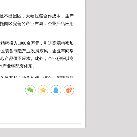
足不出园区，大幅压缩合作成本，生产
依托园区完善的产业布局，企业产品应用
密投入1000余万元，引进高端精密加
开区装备制造产业发展东风，企业车间常
，核心产品供不应求。此外，企业积极以商
地产业链配套体系。
体是其核心协作伙伴，该企业深耕微型
。琼森流体总经理严际峰表示，博发精密成
的核心考量。
联合研发，配套零部件已迭代至第五
备改造，各类研发难题均可面对面快速攻
研发周期较行业均值缩短近三分之一，创