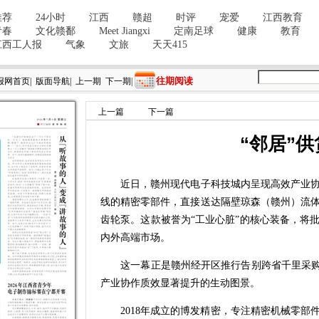
往期阅读
报网首页
|
版面导航
|
上一期
下一期
|
上一篇
下一篇
“邻居”
近日，赣州现代电子科技城内呈现高效产业协
线的精密零部件，直接送达隔壁琼森（赣州）流
齿轮泵。这款被誉为“工业心脏”的核心装备，将
内外高端市场。
这一幕正是赣州经开区推行告别跨省千里采购模
产业协作质效显著提升的生动图景。
2018年成立的博发精密，专注精密机械零部