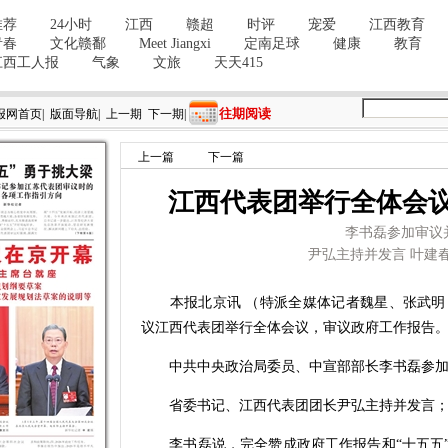
往期阅读
报网首页
|
版面导航
|
上一期
下一期
|
上一篇
下一篇
江西代表团举行全体会
李书磊参加审议
尹弘主持并发言 叶建
本报北京讯 （特派全媒体记者魏星、张武明）
议江西代表团举行全体会议，审议政府工作报告
中共中央政治局委员、中宣部部长李书磊参加
省委书记、江西代表团团长尹弘主持并发言；
李书磊说，完全赞成政府工作报告和“十五五”