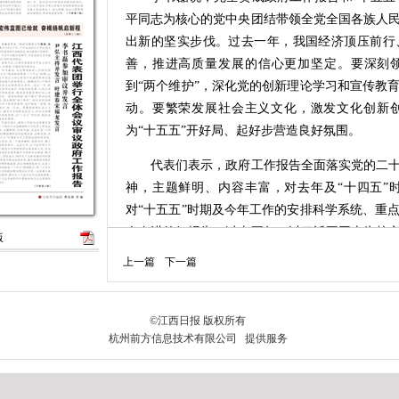
平同志为核心的党中央团结带领全党全国各族人
出新的坚实步伐。过去一年，我国经济顶压前行
善，推进高质量发展的信心更加坚定。要深刻领
到“两个维护”，深化党的创新理论学习和宣传教
动。要繁荣发展社会主义文化，激发文化创新
为“十五五”开好局、起好步营造良好氛围。
代表们表示，政府工作报告全面落实党的二十
神，主题鲜明、内容丰富，对去年及“十四五”
对“十五五”时期及今年工作的安排科学系统、重
人奋进的好报告。过去五年，以习近平同志为核
版
应对世纪疫情等超乎寻常的冲击挑战，勠力同心
上一篇
下一篇
进，改革开放迈出新步伐，重点领域的风险化解
大局保持稳定，“十四五”圆满收官，第二个百年
成就的取得，根本在于习近平总书记领航掌舵，
科学指引。
代表们表示，政府工作报告提出坚持稳中求进