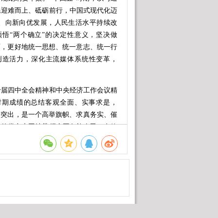
民迎难而上、砥砺前行，中国式现代化迈
、向新向优发展，人民生活水平持续改
悟“两个确立”的决定性意义，坚决做
育，更好地统一思想、统一意志、统一行
创造活力，深化主流媒体系统性变革，
届四中全会精神和中央经济工作会议精
时期成绩的总结客观全面、实事求是，
点突出，是一个高举旗帜、求真务实、催
心的党中央团结带领全国各族人民，有效
、团结奋斗，现代化产业体系建设持续推
取得积极进展，民生保障更加有力，社会
奋斗目标新征程实现良好开局。这些重大
在于习近平新时代中国特色社会主义思想
、提质增效，发挥存量政策和增量政策