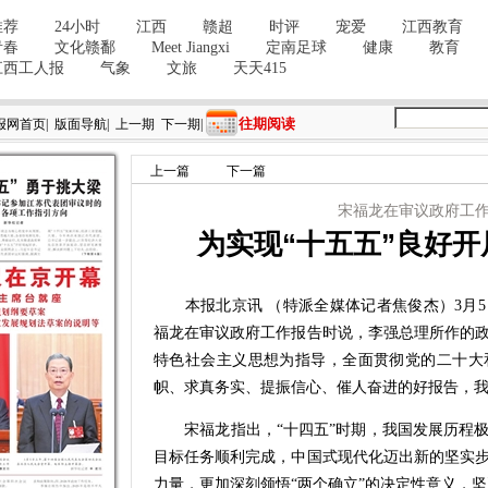
往期阅读
报网首页
|
版面导航
|
上一期
下一期
|
上一篇
下一篇
宋福龙在审议政府工
为实现“十五五”良好
本报北京讯 （特派全媒体记者焦俊杰）3月5
福龙在审议政府工作报告时说，李强总理所作的
特色社会主义思想为指导，全面贯彻党的二十大
帜、求真务实、提振信心、催人奋进的好报告，
宋福龙指出，“十四五”时期，我国发展历程极
目标任务顺利完成，中国式现代化迈出新的坚实
力量，更加深刻领悟“两个确立”的决定性意义，坚